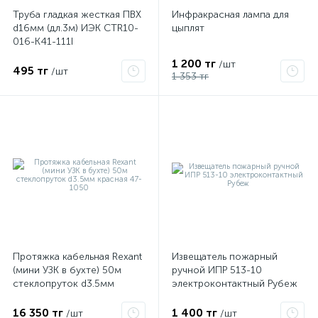
Труба гладкая жесткая ПВХ
Инфракрасная лампа для
d16мм (дл.3м) ИЭК CTR10-
цыплят
016-K41-111I
1 200 тг
/шт
495 тг
/шт
1 353 тг
Протяжка кабельная Rexant
Извещатель пожарный
(мини УЗК в бухте) 50м
ручной ИПР 513-10
стеклопруток d3.5мм
электроконтактный Рубеж
красная 47-1050
16 350 тг
1 400 тг
/шт
/шт