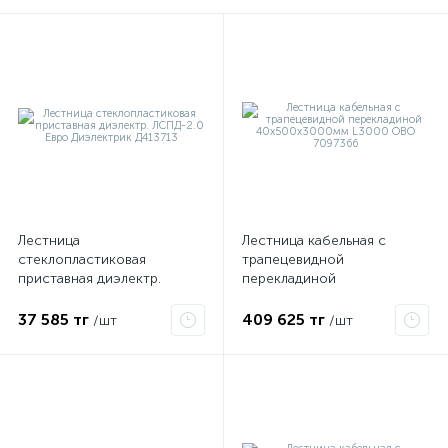
Лестница
Лестница кабельная с
е
стеклопластиковая
трапецевидной
приставная диэлектр.
перекладиной
ЛСПД-2.0 Евро Диэлектрик
40х500х3000мм L3000
Д413713
OBO 7097366
37 585 тг
409 625 тг
/шт
/шт
ые
ие