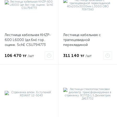
ые
Лестница кабельная KHZP-
Лестница кабельная с
600 L6000 (дл.6м) гор.
трапецевидной
оцинк. SchE CSU794773
перекладиной
40х200х3000мм L3000
OBO 7097360
106 470 тг
311 140 тг
/шт
/шт