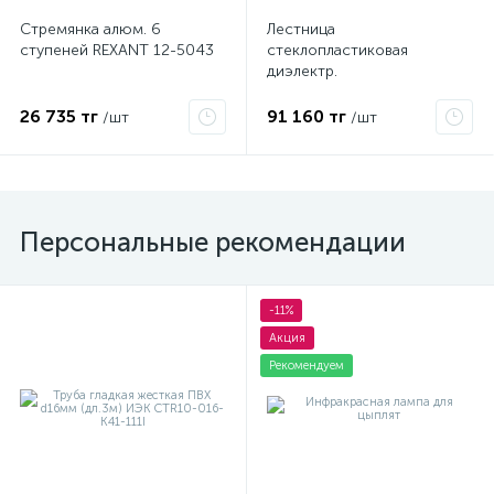
Стремянка алюм. 6
Лестница
ступеней REXANT 12-5043
стеклопластиковая
диэлектр.
трансформируемая в
стремянку ЛСПТД-1.5
26 735 тг
91 160 тг
/шт
/шт
Диэлектрик Д413732
Персональные рекомендации
-11%
Акция
Рекомендуем