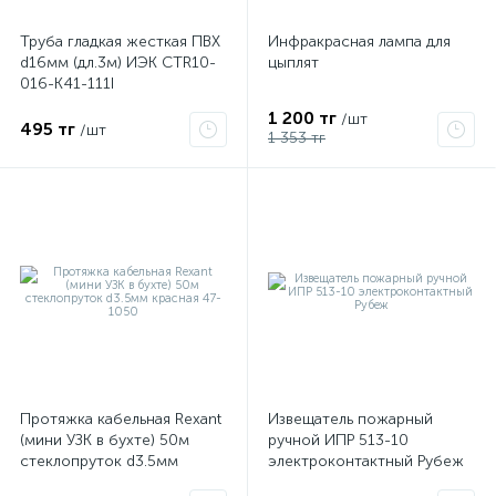
Труба гладкая жесткая ПВХ
Инфракрасная лампа для
d16мм (дл.3м) ИЭК CTR10-
цыплят
016-K41-111I
1 200 тг
/шт
495 тг
/шт
1 353 тг
Протяжка кабельная Rexant
Извещатель пожарный
(мини УЗК в бухте) 50м
ручной ИПР 513-10
стеклопруток d3.5мм
электроконтактный Рубеж
красная 47-1050