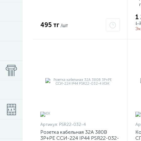
1
1 
495 тг
/шт
Эк
Артикул:
PSR22-032-4
Ар
Розетка кабельная 32А 380В
Ко
3P+PЕ ССИ-224 IP44 PSR22-032-
СП