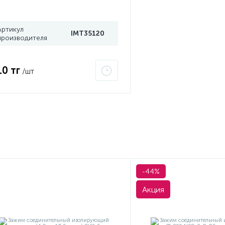
Артикул
IMT35120
производителя
10 тг
/шт
-44%
Акция