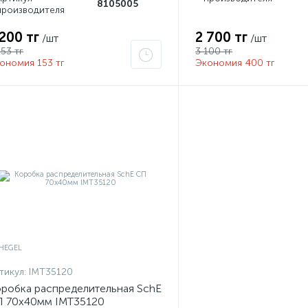
8105005
производителя
 200 тг
2 700 тг
/шт
/шт
353 тг
3 100 тг
ономия 153 тг
Экономия 400 тг
тикул:
IMT35120
робка распределительная SchE
 70х40мм IMT35120