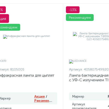
1%
-13%
Рекомендуем
ция
комендуем
тикул:
8105005
Артикул:
405807549920
фракрасная лампа для цыплят
Лампа бактерицидна
с УФ-С излучением T
T8 15W G13 4058075
Акция
/
Маркер
Маркер
Рекомендуем
Артикул
Артикул
производителя