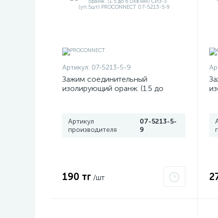
Артикул:
07-5213-5-9
Ар
Зажим соединительный
За
изолирующий оранж. (1.5 до
из
6.0кв.мм) СИЗ-3 (уп.5шт)
13
PROCONNECT 07-5213-5-9
P
Артикул
07-5213-5-
производителя
9
190 тг
2
/шт