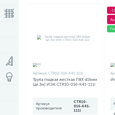
-1
Ак
Ре
Артикул:
CTR10-016-K41-111I
Ар
Труба гладкая жесткая ПВХ d16мм
Ин
(дл.3м) ИЭК CTR10-016-K41-111I
CTR10-
Артикул
016-K41-
производителя
111I