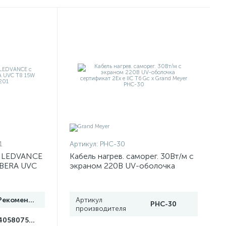
1
Артикул:
PHC-30
я LEDVANCE
Кабель нагрев. саморег. 30Вт/м с
IBERA UVC
экраном 220В UV-оболочка
499201
сертификат 2Ex e IIC T6 Gc x
Grand Meyer PHC-30
Рекомендуем
Артикул
PHC-30
производителя
4058075499201