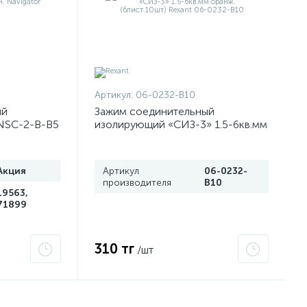
Артикул:
06-0232-B10
ый
Зажим соединительный
NSC-2-B-B5
изолирующий «СИЗ-3» 1.5-6кв.мм
оранж. (блист.10шт) Rexant 06-
0232-B10
Акция
Артикул
06-0232-
производителя
B10
19563,
71899
310 тг
/шт