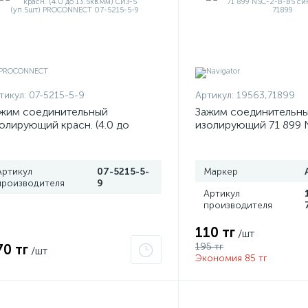
тикул:
07-5215-5-9
Артикул:
19563,71899
жим соединительный
Зажим соединительн
олирующий красн. (4.0 до
изолирующий 71 899 
.5кв.мм) СИЗ-5 (уп.5шт)
син. Navigator 71899
ROCONNECT 07-5215-5-9
Артикул
07-5215-5-
Маркер
производителя
9
Артикул
производителя
110 тг
/шт
195 тг
70 тг
/шт
Экономия 85 тг