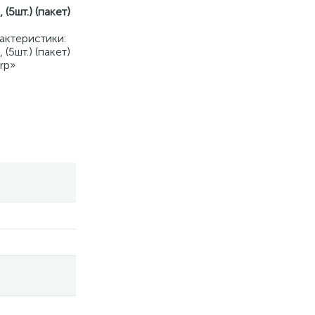
5шт.) (пакет)
актеристики:
5шт.) (пакет)
rp»