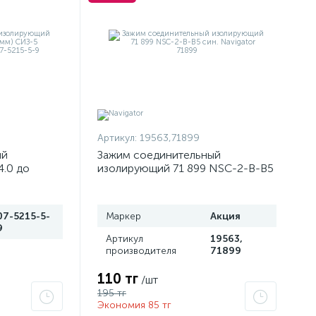
Артикул:
19563,71899
ый
Зажим соединительный
4.0 до
изолирующий 71 899 NSC-2-B-B5
5шт)
син. Navigator 71899
5-5-9
07-5215-5-
Маркер
Акция
9
Артикул
19563,
производителя
71899
110 тг
/шт
195 тг
Экономия 85 тг