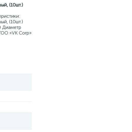
й, (10шт.)
еристики:
й, (10шт.)
0 Диаметр
 ТОО «VK Corp»