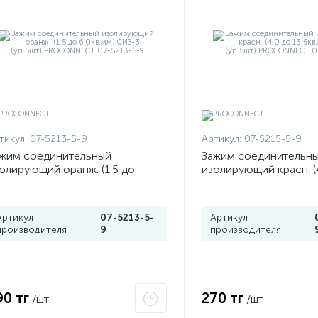
тикул:
07-5213-5-9
Артикул:
07-5215-5-9
жим соединительный
Зажим соединительн
олирующий оранж. (1.5 до
изолирующий красн. (
0кв.мм) СИЗ-3 (уп.5шт)
13.5кв.мм) СИЗ-5 (уп.
ROCONNECT 07-5213-5-9
PROCONNECT 07-521
Артикул
07-5213-5-
Артикул
производителя
9
производителя
90 тг
270 тг
/шт
/шт