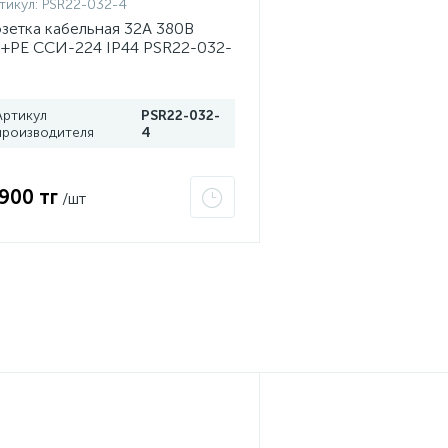
тикул:
PSR22-032-4
зетка кабельная 32А 380В
+PЕ ССИ-224 IP44 PSR22-032-
 ИЭК
Артикул
PSR22-032-
производителя
4
 900 тг
/шт