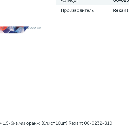
Артикул
06-023
Производитель
Rexant
.5-6кв.мм оранж. (блист.10шт) Rexant 06-0232-B10