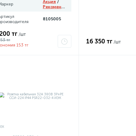
Акция
/
Маркер
Рекомендуем
Артикул
8105005
производителя
 200 тг
/шт
353 тг
16 350 тг
/шт
ономия 153 тг