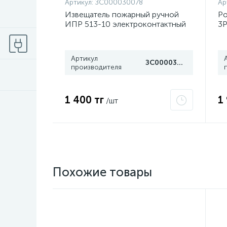
Артикул:
ЗС000030078
Ар
Извещатель пожарный ручной
Ро
ИПР 513-10 электроконтактный
3P
Рубеж
4
Артикул
ЗС000030078
производителя
1 400 тг
1
/шт
Похожие товары