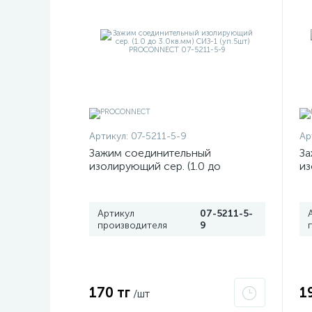
Артикул:
07-5211-5-9
Ар
Зажим соединительный
За
изолирующий сер. (1.0 до
из
3.0кв.мм) СИЗ-1 (уп.5шт)
6.
PROCONNECT 07-5211-5-9
P
Артикул
07-5211-5-
производителя
9
170 тг
1
/шт