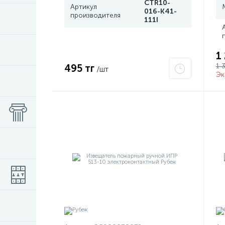
CTR10-
Артикул
016-K41-
производителя
111I
1
1 
495 тг
/шт
Эк