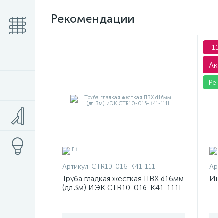
Рекомендации
-1
Ак
Ре
Артикул:
CTR10-016-K41-111I
Ар
Труба гладкая жесткая ПВХ d16мм
Ин
(дл.3м) ИЭК CTR10-016-K41-111I