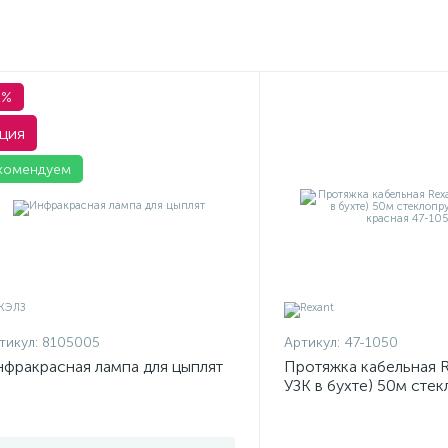
1%
ция
комендуем
тикул:
8105005
Артикул:
47-1050
фракрасная лампа для цыплят
Протяжка кабельная R
УЗК в бухте) 50м сте
d3.5мм красная 47-10