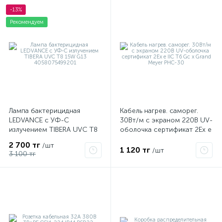
-13%
Рекомендуем
Лампа бактерицидная
Кабель нагрев. саморег.
LEDVANCE с УФ-С
30Вт/м с экраном 220В UV-
излучением TIBERA UVC T8
оболочка сертификат 2Ex e
15W G13 4058075499201
IIC T6 Gc x Grand Meyer
2 700 тг
/шт
PHC-30
1 120 тг
/шт
3 100 тг