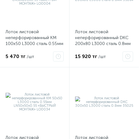
Лоток листовой
Лоток листовой
неперфорированный КМ
неперфорированный DKC
100х50 L3000 сталь 0.55мм
200х80 L3000 сталь 0.8мм
LN50х100х0.55 «БЫСТРЫЙ
35064
МОНТАЖ» LO0004
5 470 тг
15 920 тг
/шт
/шт
е
ые
Лоток листовой
Лоток листовой
ие