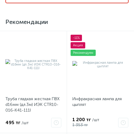
Рекомендации
-11%
Акция
Рекомендуем
Труба гладкая жесткая ПВХ
Инфракрасная лампа для
d16мм (дл.3м) ИЭК CTR10-
цыплят
016-K41-111I
1 200 тг
/шт
495 тг
/шт
1 353 тг