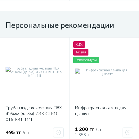
Персональные рекомендации
-11%
Акция
Рекомендуем
Труба гладкая жесткая ПВХ
Инфракрасная лампа для
d16мм (дл.3м) ИЭК CTR10-
цыплят
016-K41-111I
1 200 тг
/шт
495 тг
/шт
1 353 тг