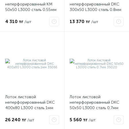
неперфорированный КМ
неперфорированный DKC
50х50 L3000 сталь 0.55мм
300х50 L3000 сталь 0.8мм
LN50х50х0.55 «БЫСТРЫЙ
35025
ые
МОНТАЖ» LO0034
4 310 тг
13 370 тг
/шт
/шт
Лоток листовой
Лоток листовой
неперфорированный DKC
неперфорированный DKC
400х80 L3000 сталь 1мм
50х50 L3000 сталь 0.7мм
35066
35020
26 240 тг
5 560 тг
/шт
/шт