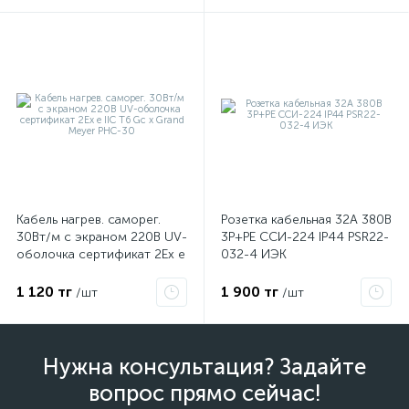
Кабель нагрев. саморег.
Розетка кабельная 32А 380В
30Вт/м с экраном 220В UV-
3P+PЕ ССИ-224 IP44 PSR22-
оболочка сертификат 2Ex e
032-4 ИЭК
IIC T6 Gc x Grand Meyer
PHC-30
1 120 тг
1 900 тг
/шт
/шт
Нужна консультация? Задайте
вопрос прямо сейчас!