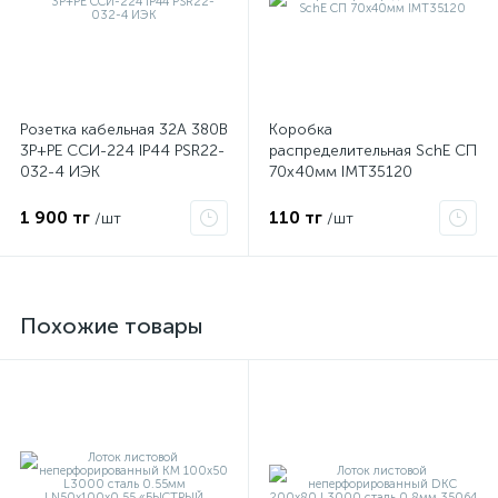
Розетка кабельная 32А 380В
Коробка
3P+PЕ ССИ-224 IP44 PSR22-
распределительная SchE СП
032-4 ИЭК
70х40мм IMT35120
1 900 тг
110 тг
/шт
/шт
Похожие товары