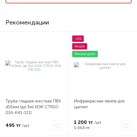
Рекомендации
-11%
Акция
Рекомендуем
Труба гладкая жесткая ПВХ
Инфракрасная лампа для
d16мм (дл.3м) ИЭК CTR10-
цыплят
016-K41-111I
1 200 тг
/шт
495 тг
/шт
1 353 тг