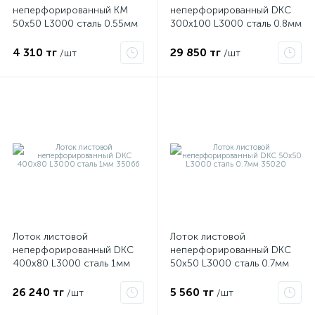
неперфорированный КМ
неперфорированный DKC
50х50 L3000 сталь 0.55мм
300х100 L3000 сталь 0.8мм
LN50х50х0.55 «БЫСТРЫЙ
35104
ые
МОНТАЖ» LO0034
4 310 тг
29 850 тг
/шт
/шт
Лоток листовой
Лоток листовой
неперфорированный DKC
неперфорированный DKC
400х80 L3000 сталь 1мм
50х50 L3000 сталь 0.7мм
35066
35020
26 240 тг
5 560 тг
/шт
/шт