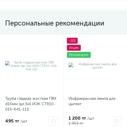
Персональные рекомендации
-11%
Акция
Рекомендуем
Труба гладкая жесткая ПВХ
Инфракрасная лампа для
d16мм (дл.3м) ИЭК CTR10-
цыплят
016-K41-111I
1 200 тг
/шт
495 тг
/шт
1 353 тг