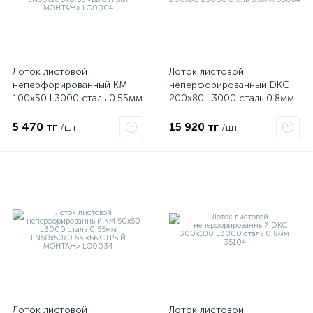
Лоток листовой
Лоток листовой
неперфорированный КМ
неперфорированный DKC
100х50 L3000 сталь 0.55мм
200х80 L3000 сталь 0.8мм
LN50х100х0.55 «БЫСТРЫЙ
35064
МОНТАЖ» LO0004
5 470 тг
15 920 тг
/шт
/шт
е
ые
Лоток листовой
Лоток листовой
ие