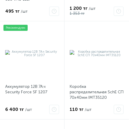
1 200 тг
/шт
495 тг
/шт
1 353 тг
Рекомендуем
Аккумулятор 12В 7А.ч
Коробка
Security Force SF 1207
распределительная SchE СП
70х40мм IMT35120
6 400 тг
110 тг
/шт
/шт