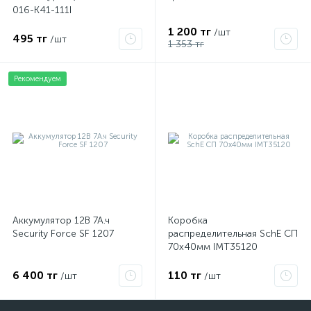
016-K41-111I
1 200 тг
/шт
495 тг
/шт
1 353 тг
Рекомендуем
Аккумулятор 12В 7А.ч
Коробка
Security Force SF 1207
распределительная SchE СП
70х40мм IMT35120
6 400 тг
110 тг
/шт
/шт