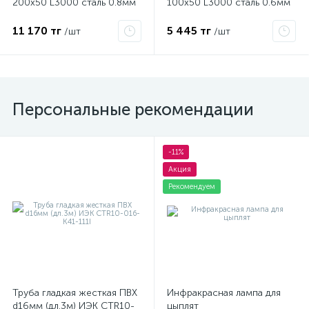
200х50 L3000 сталь 0.8мм
100х50 L3000 сталь 0.6мм
35264
S3 SPL3510
11 170 тг
5 445 тг
/шт
/шт
Персональные рекомендации
-11%
Акция
Рекомендуем
Труба гладкая жесткая ПВХ
Инфракрасная лампа для
d16мм (дл.3м) ИЭК CTR10-
цыплят