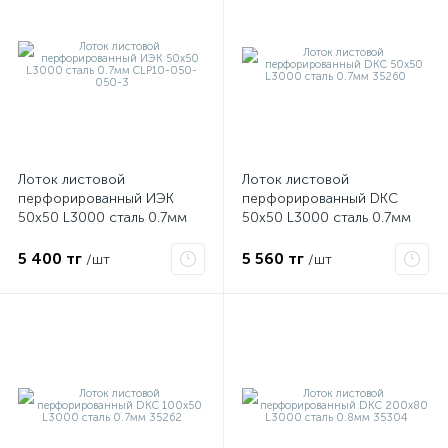
Лоток листовой
Лоток листовой
перфорированный ИЭК
перфорированный DKC
50х50 L3000 сталь 0.7мм
50х50 L3000 сталь 0.7мм
CLP10-050-050-3
35260
5 400 тг
5 560 тг
е
/шт
/шт
ые
ие