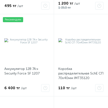
1 200 тг
/шт
495 тг
/шт
1 353 тг
Рекомендуем
Аккумулятор 12В 7А.ч
Коробка
Security Force SF 1207
распределительная SchE СП
70х40мм IMT35120
6 400 тг
110 тг
/шт
/шт