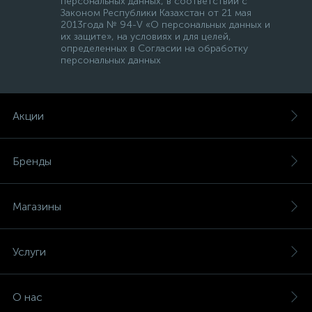
персональных данных, в соответствии с
Законом Республики Казахстан от 21 мая
2013года № 94-V «О персональных данных и
их защите», на условиях и для целей,
определенных в Согласии на обработку
персональных данных
Акции
Бренды
Магазины
Услуги
О нас