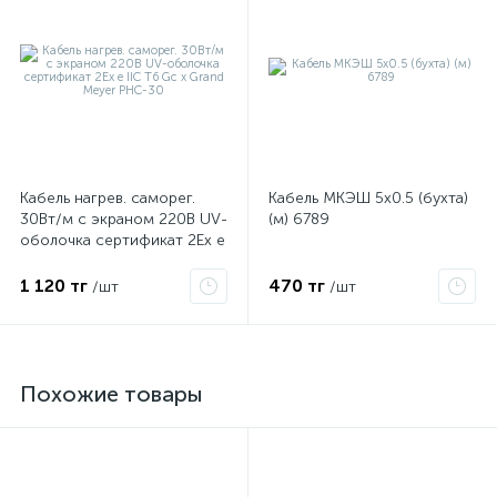
Кабель нагрев. саморег.
Кабель МКЭШ 5х0.5 (бухта)
30Вт/м с экраном 220В UV-
(м) 6789
оболочка сертификат 2Ex e
IIC T6 Gc x Grand Meyer
PHC-30
1 120 тг
470 тг
/шт
/шт
Похожие товары