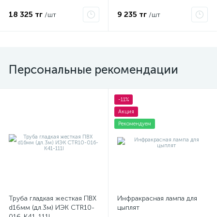
МР-0100722-050
18 325 тг
9 235 тг
/шт
/шт
Персональные рекомендации
-11%
Акция
Рекомендуем
Труба гладкая жесткая ПВХ
Инфракрасная лампа для
d16мм (дл.3м) ИЭК CTR10-
цыплят
016-K41-111I