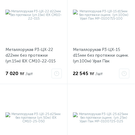
Металлорукав Р3-ЦХ-22
Металлорукав Р3-ЦХ-15
d22мм без протяжки
d15мм без протяжки оцинк.
(уп.15м) IEK CM10-22-015
(уп.100м) Урал Пак
МР-0100715-100
7 020 тг
22 545 тг
/шт
/шт
е
ые
ие