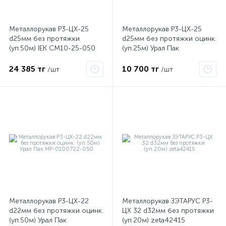
Металлорукав Р3-ЦХ-25
Металлорукав Р3-ЦХ-25
ые
d25мм без протяжки
d25мм без протяжки оцинк.
(уп.50м) IEK CM10-25-050
(уп.25м) Урал Пак
МР-0100725-025
24 385 тг
10 700 тг
/шт
/шт
Металлорукав Р3-ЦХ-22
Металлорукав ЗЭТАРУС Р3-
d22мм без протяжки оцинк.
ЦХ 32 d32мм без протяжки
(уп.50м) Урал Пак
(уп.20м) zeta42415