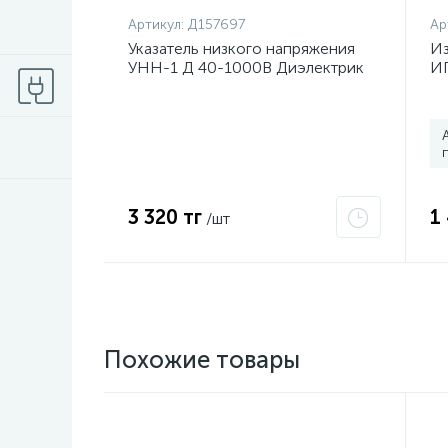
Артикул:
Д157697
Ар
Указатель низкого напряжения
Из
УНН-1 Д 40-1000В Диэлектрик
ИП
Д157697
Р
3 320 тг
1
/шт
Похожие товары