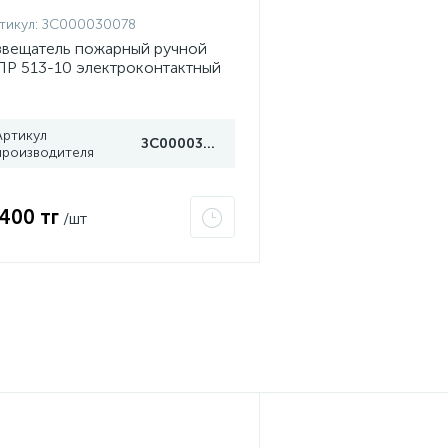
тикул:
ЗС000030078
вещатель пожарный ручной
Р 513-10 электроконтактный
убеж
Артикул
ЗС000030078
производителя
 400 тг
/шт