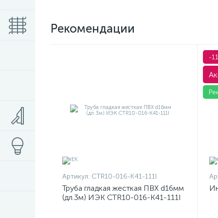
Рекомендации
-1
Ак
Ре
Артикул:
CTR10-016-K41-111I
Ар
Труба гладкая жесткая ПВХ d16мм
Ин
(дл.3м) ИЭК CTR10-016-K41-111I