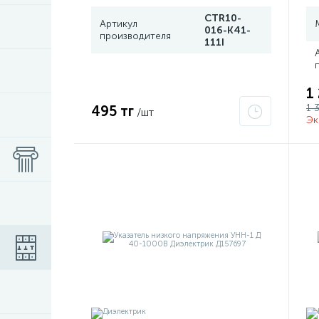
CTR10-
Артикул
016-K41-
производителя
111I
1
1 
495 тг
/шт
Эк