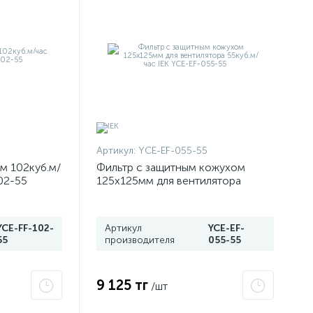
Артикул:
YCE-EF-055-55
м 102куб.м/
Фильтр с защитным кожухом
02-55
125х125мм для вентилятора
55куб.м/час IEK YCE-EF-055-55
YCE-FF-102-
Артикул
YCE-EF-
55
производителя
055-55
9 125 тг
/шт