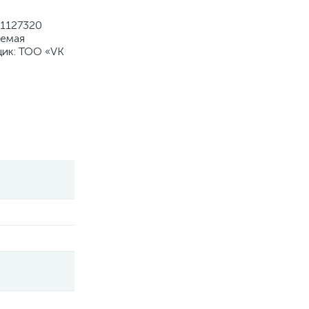
-1127320
яемая
щик: ТОО «VK