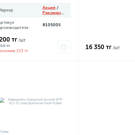
Акция
/
Маркер
Рекомендуем
Артикул
8105005
производителя
 200 тг
/шт
353 тг
16 350 тг
/шт
ономия 153 тг