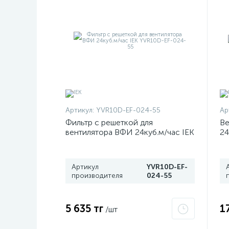
Артикул:
YVR10D-EF-024-55
Ар
Фильтр с решеткой для
Ве
вентилятора ВФИ 24куб.м/час IEK
24
YVR10D-EF-024-55
55
Артикул
YVR10D-EF-
производителя
024-55
5 635 тг
1
/шт