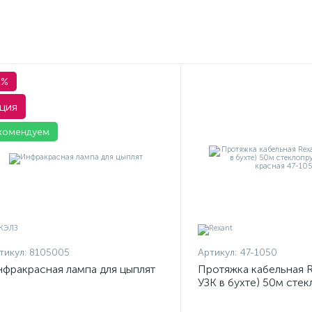
1%
ция
комендуем
тикул:
8105005
Артикул:
47-1050
фракрасная лампа для цыплят
Протяжка кабельная R
УЗК в бухте) 50м сте
d3.5мм красная 47-10