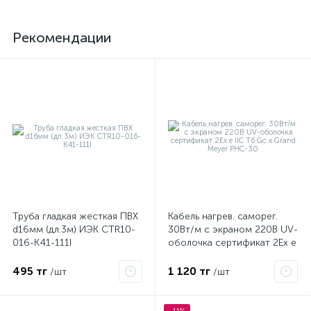
Рекомендации
Труба гладкая жесткая ПВХ
Кабель нагрев. саморег.
d16мм (дл.3м) ИЭК CTR10-
30Вт/м с экраном 220В UV-
016-K41-111I
оболочка сертификат 2Ex e
IIC T6 Gc x Grand Meyer
PHC-30
495 тг
1 120 тг
/шт
/шт