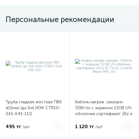
Персональные рекомендации
Труба гладкая жесткая ПВХ
Кабель нагрев. саморег.
d16мм (дл.3м) ИЭК CTR10-
30Вт/м с экраном 220В UV-
016-K41-111I
оболочка сертификат 2Ex e
IIC T6 Gc x Grand Meyer
PHC-30
495 тг
1 120 тг
/шт
/шт