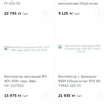
FF-102-55
вентилятора 55куб.м/час
IEK YCE-EF-055-55
22 745 тг
9 125 тг
/шт
/шт
ые
Вентилятор напольный BFF-
Вентилятор с фильтром
805 45Вт черн. Ballu
ВФИ 105куб.м/час IP55 IEK
НС-1127320
YVR10-105-55
15 975 тг
21 935 тг
/шт
/шт