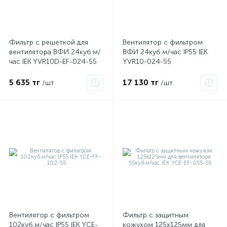
Фильтр с решеткой для
Вентилятор с фильтром
вентилятора ВФИ 24куб.м/
ВФИ 24куб.м/час IP55 IEK
час IEK YVR10D-EF-024-55
YVR10-024-55
5 635 тг
17 130 тг
/шт
/шт
е
ые
Вентилятор с фильтром
Фильтр с защитным
102куб.м/час IP55 IEK YCE-
кожухом 125х125мм для
ие