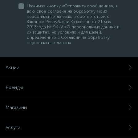
Нажимая кнопку «Отправить сообщение», я
даю свое согласие на обработку моих
персональных данных, в соответствии с
Законом Республики Казахстан от 21 мая
2013года № 94-V «О персональных данных и
их защите», на условиях и для целей,
определенных в Согласии на обработку
персональных данных
Акции
Бренды
Магазины
Услуги