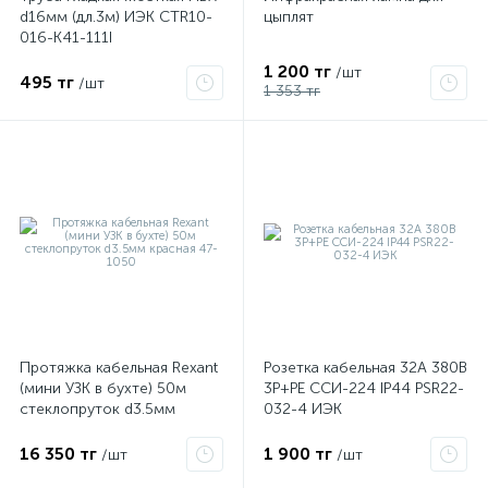
d16мм (дл.3м) ИЭК CTR10-
цыплят
016-K41-111I
1 200 тг
/шт
495 тг
/шт
1 353 тг
Протяжка кабельная Rexant
Розетка кабельная 32А 380В
(мини УЗК в бухте) 50м
3P+PЕ ССИ-224 IP44 PSR22-
стеклопруток d3.5мм
032-4 ИЭК
красная 47-1050
16 350 тг
1 900 тг
/шт
/шт