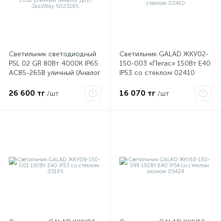
ые
Светильник светодиодный
Светильник GALAD ЖКУ02-
PSL 02 GR 80Вт 4000К IP65
150-003 «Пегас» 150Вт E40
AC85-265В уличный (Аналог
IP53 со стеклом 02410
ДКУ) JazzWay 5023185
26 600 тг
16 070 тг
/шт
/шт