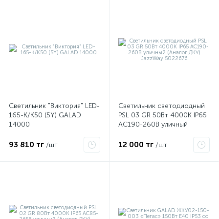
Светильник "Виктория" LED-
Светильник светодиодный
165-К/К50 (5Y) GALAD
PSL 03 GR 50Вт 4000К IP65
14000
AC190-260В уличный
е
(Аналог ДКУ) JazzWay
5022676
93 810 тг
12 000 тг
/шт
/шт
ые
ие