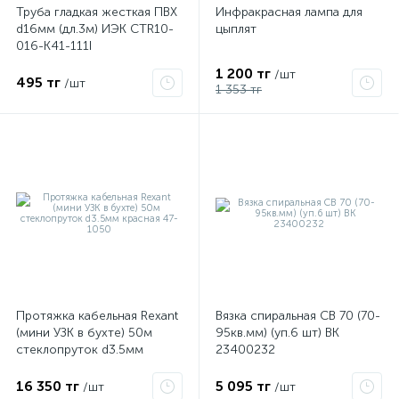
Труба гладкая жесткая ПВХ
Инфракрасная лампа для
d16мм (дл.3м) ИЭК CTR10-
цыплят
016-K41-111I
1 200 тг
/шт
495 тг
/шт
1 353 тг
Протяжка кабельная Rexant
Вязка спиральная СВ 70 (70-
(мини УЗК в бухте) 50м
95кв.мм) (уп.6 шт) ВК
стеклопруток d3.5мм
23400232
красная 47-1050
16 350 тг
5 095 тг
/шт
/шт