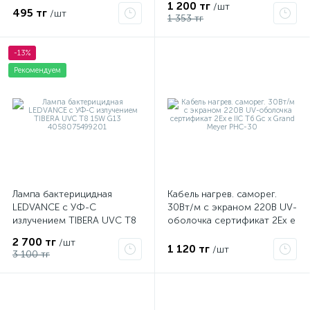
1 200 тг
/шт
495 тг
/шт
1 353 тг
-13%
Рекомендуем
Лампа бактерицидная
Кабель нагрев. саморег.
LEDVANCE с УФ-С
30Вт/м с экраном 220В UV-
излучением TIBERA UVC T8
оболочка сертификат 2Ex e
15W G13 4058075499201
IIC T6 Gc x Grand Meyer
2 700 тг
/шт
PHC-30
1 120 тг
/шт
3 100 тг