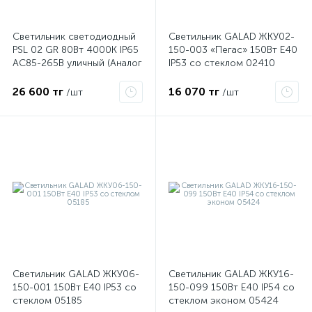
Светильник светодиодный
Светильник GALAD ЖКУ02-
ые
PSL 02 GR 80Вт 4000К IP65
150-003 «Пегас» 150Вт E40
AC85-265В уличный (Аналог
IP53 со стеклом 02410
ДКУ) JazzWay 5023185
26 600 тг
16 070 тг
/шт
/шт
Светильник GALAD ЖКУ06-
Светильник GALAD ЖКУ16-
150-001 150Вт E40 IP53 со
150-099 150Вт E40 IP54 со
стеклом 05185
стеклом эконом 05424