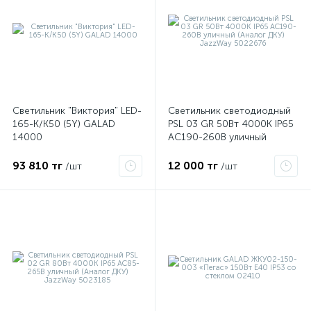
Светильник "Виктория" LED-
Светильник светодиодный
165-К/К50 (5Y) GALAD
PSL 03 GR 50Вт 4000К IP65
14000
AC190-260В уличный
(Аналог ДКУ) JazzWay
5022676
93 810 тг
12 000 тг
/шт
/шт
е
ые
ие