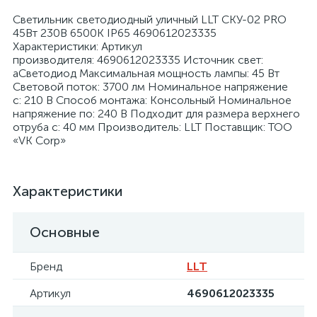
Светильник светодиодный уличный LLT СКУ-02 PRO
45Вт 230В 6500К IP65 4690612023335
Характеристики: Артикул
производителя: 4690612023335 Источник свет:
аСветодиод Максимальная мощность лампы: 45 Вт
Световой поток: 3700 лм Номинальное напряжение
я
с: 210 В Способ монтажа: Консольный Номинальное
напряжение по: 240 В Подходит для размера верхнего
отруба с: 40 мм Производитель: LLT Поставщик: ТОО
«VK Corp»
Характеристики
Основные
Бренд
LLT
Артикул
4690612023335