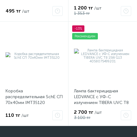
1 200 тг
/шт
495 тг
/шт
1 353 тг
-13%
Рекомендуем
Коробка
Лампа бактерицидная
распределительная SchE СП
LEDVANCE с УФ-С
70х40мм IMT35120
излучением TIBERA UVC T8
15W G13 4058075499201
2 700 тг
/шт
110 тг
/шт
3 100 тг