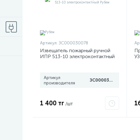
Артикул:
ЗС000030078
Ар
Извещатель пожарный ручной
Пр
ИПР 513-10 электроконтактный
УЗ
Рубеж
d3
Артикул
ЗС000030078
производителя
1 400 тг
1
/шт