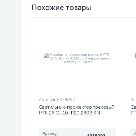
Похожие товары
Артикул:
5038097
Ар
Светильник-прожектор трековый
Св
PTR 26 GU10 IP20 230В SN
PT
никель матов. JazzWay 5038097
Ja
Артикул
5038097