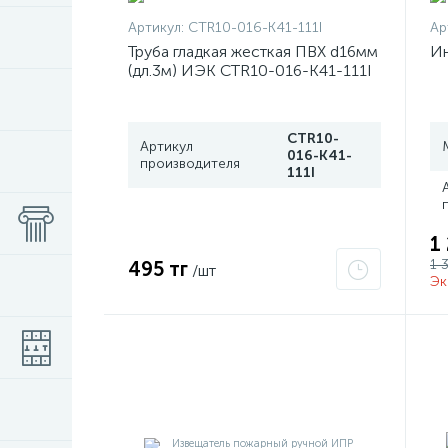
Артикул:
CTR10-016-K41-111I
Ар
Труба гладкая жесткая ПВХ d16мм
Ин
(дл.3м) ИЭК CTR10-016-K41-111I
CTR10-
Артикул
016-K41-
производителя
111I
1
1 
495 тг
/шт
Эк