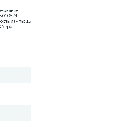
енование
5010574,
сть лампы: 15
 Corp»