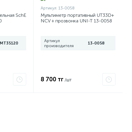
Артикул:
13-0058
ельная SchE
Мультиметр портативный UT33D+
0
NCV + прозвонка UNI-T 13-0058
Артикул
IMT35120
13-0058
производителя
8 700 тг
/шт