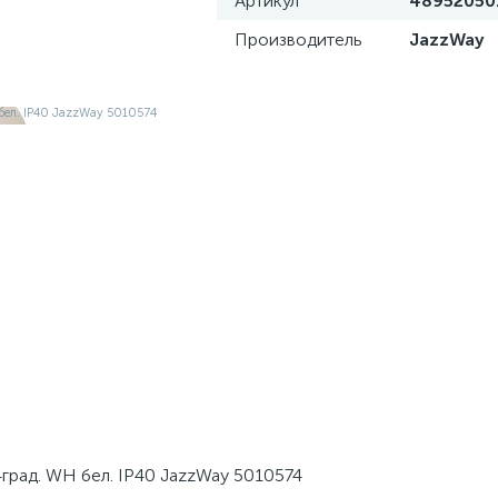
Артикул
48952050
Производитель
JazzWay
град. WH бел. IP40 JazzWay 5010574