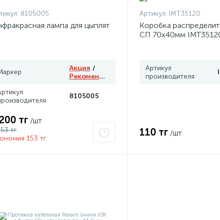
тикул:
8105005
Артикул:
IMT35120
фракрасная лампа для цыплят
Коробка распределит
СП 70х40мм IMT3512
Акция
/
Артикул
Маркер
Рекомендуем
производителя
Артикул
8105005
производителя
 200 тг
/шт
353 тг
110 тг
/шт
ономия 153 тг