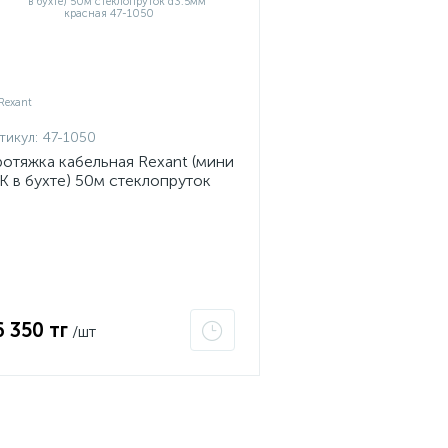
тикул:
47-1050
отяжка кабельная Rexant (мини
К в бухте) 50м стеклопруток
.5мм красная 47-1050
6 350 тг
/шт