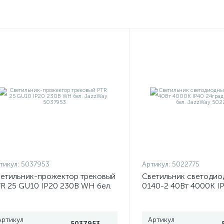
тикул:
5037953
Артикул:
5022775
етильник-прожектор трековый
Светильник светодио
R 25 GU10 IP20 230В WH бел.
0140-2 40Вт 4000К IP
zzWay 5037953
трековый WH бел. Ja
5022775
Артикул
Артикул
5037953