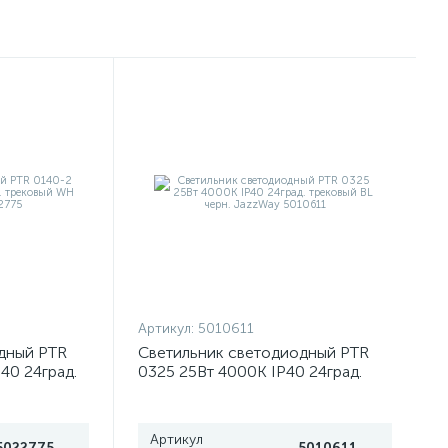
Артикул:
5010611
дный PTR
Светильник светодиодный PTR
40 24град.
0325 25Вт 4000К IP40 24град.
zzWay
трековый BL черн. JazzWay
5010611
Артикул
5022775
5010611