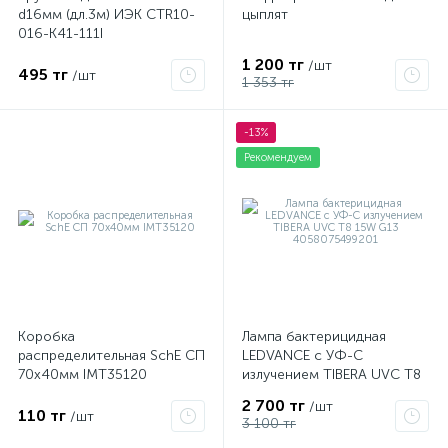
d16мм (дл.3м) ИЭК CTR10-
цыплят
016-K41-111I
1 200 тг
/шт
495 тг
/шт
1 353 тг
-13%
Рекомендуем
Коробка
Лампа бактерицидная
распределительная SchE СП
LEDVANCE с УФ-С
70х40мм IMT35120
излучением TIBERA UVC T8
15W G13 4058075499201
2 700 тг
/шт
110 тг
/шт
3 100 тг