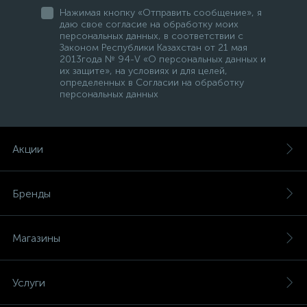
Нажимая кнопку «Отправить сообщение», я
даю свое согласие на обработку моих
персональных данных, в соответствии с
Законом Республики Казахстан от 21 мая
2013года № 94-V «О персональных данных и
их защите», на условиях и для целей,
определенных в Согласии на обработку
персональных данных
Акции
Бренды
Магазины
Услуги