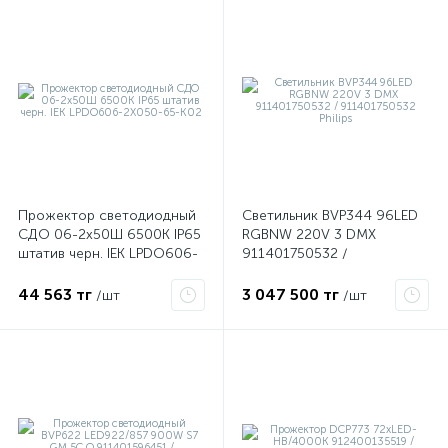
Прожектор светодиодный
Светильник BVP344 96LED
СДО 06-2x50Ш 6500К IP65
RGBNW 220V 3 DMX
штатив черн. IEK LPDO606-
911401750532 /
е
2X050-65-K02
911401750532 Philips
44 563 тг
3 047 500 тг
/шт
/шт
ые
ие