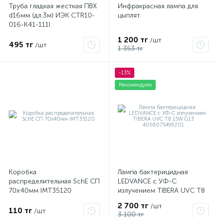
Труба гладкая жесткая ПВХ
Инфракрасная лампа для
d16мм (дл.3м) ИЭК CTR10-
цыплят
016-K41-111I
1 200 тг
/шт
495 тг
/шт
1 353 тг
-13%
Рекомендуем
Коробка
Лампа бактерицидная
распределительная SchE СП
LEDVANCE с УФ-С
70х40мм IMT35120
излучением TIBERA UVC T8
15W G13 4058075499201
2 700 тг
/шт
110 тг
/шт
3 100 тг