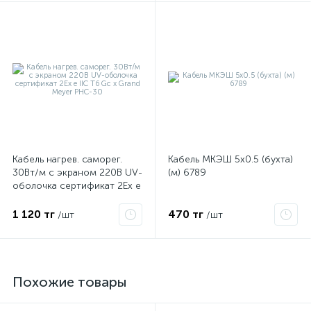
Кабель нагрев. саморег.
Кабель МКЭШ 5х0.5 (бухта)
30Вт/м с экраном 220В UV-
(м) 6789
оболочка сертификат 2Ex e
IIC T6 Gc x Grand Meyer
PHC-30
1 120 тг
470 тг
/шт
/шт
Похожие товары