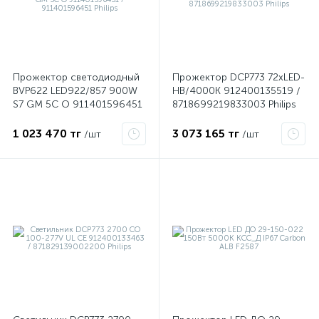
ые
Прожектор светодиодный
Прожектор DCP773 72хLED-
BVP622 LED922/857 900W
HB/4000К 912400135519 /
S7 GM 5C O 911401596451
8718699219833003 Philips
/ 911401596451 Philips
1 023 470 тг
3 073 165 тг
/шт
/шт