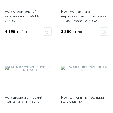
Нож строительный
Нож монтажника
монтажный НСМ-14 КВТ
нержавеющая сталь лезвие
78499
42мм Rexant 12-4932
4 195 тг
3 260 тг
/шт
/шт
е
ые
Нож диэлектрический
Нож для снятия изоляции
НМИ-01А КВТ 70316
Felo 58401811
ие