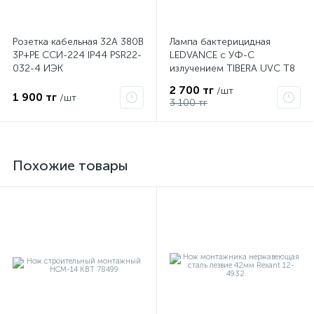
Розетка кабельная 32А 380В
Лампа бактерицидная
3P+PЕ ССИ-224 IP44 PSR22-
LEDVANCE с УФ-С
032-4 ИЭК
излучением TIBERA UVC T8
15W G13 4058075499201
2 700 тг
/шт
1 900 тг
/шт
3 100 тг
Похожие товары