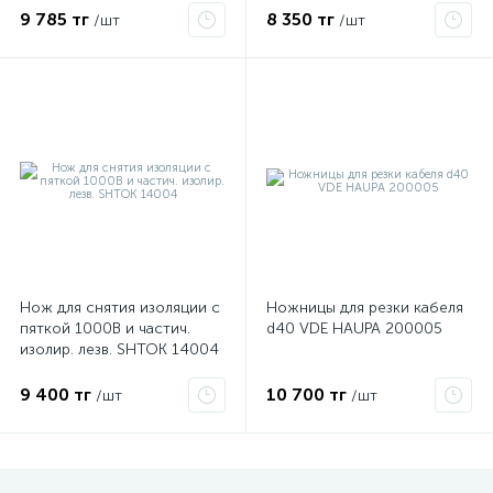
9 785 тг
8 350 тг
/шт
/шт
ые
Нож для снятия изоляции с
Ножницы для резки кабеля
пяткой 1000В и частич.
d40 VDE HAUPA 200005
изолир. лезв. SHTOK 14004
9 400 тг
10 700 тг
/шт
/шт