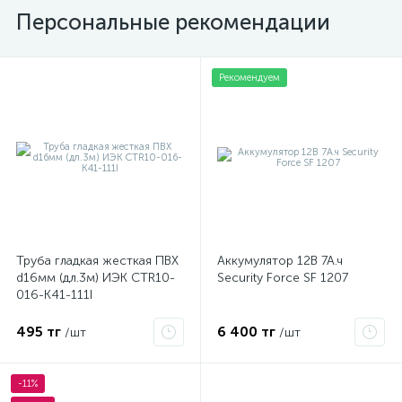
Персональные рекомендации
Рекомендуем
Труба гладкая жесткая ПВХ
Аккумулятор 12В 7А.ч
d16мм (дл.3м) ИЭК CTR10-
Security Force SF 1207
016-K41-111I
495 тг
6 400 тг
/шт
/шт
-11%