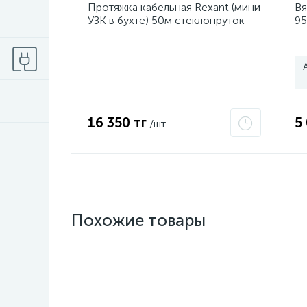
Протяжка кабельная Rexant (мини
Вя
УЗК в бухте) 50м стеклопруток
95
d3.5мм красная 47-1050
16 350 тг
5
/шт
Похожие товары