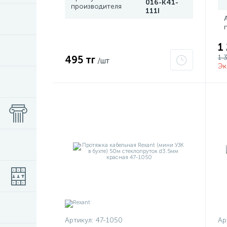
016-K41-
производителя
111I
1
1 
495 тг
/шт
Эк
Артикул:
47-1050
Ар