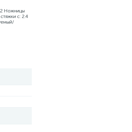
002 Ножницы
тяжки с: 2.4
уемый/