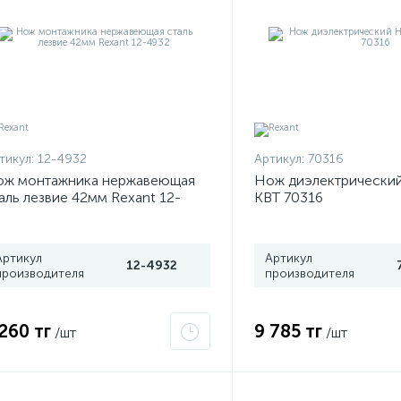
тикул:
12-4932
Артикул:
70316
ож монтажника нержавеющая
Нож диэлектрически
аль лезвие 42мм Rexant 12-
КВТ 70316
32
Артикул
Артикул
12-4932
производителя
производителя
 260 тг
9 785 тг
/шт
/шт