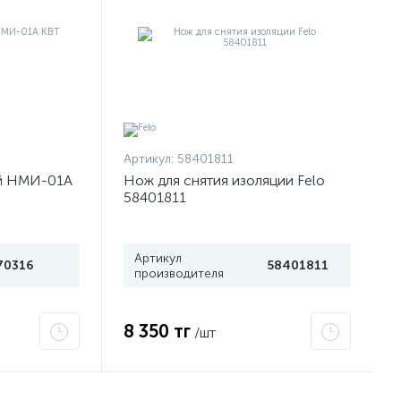
Артикул:
58401811
й НМИ-01А
Нож для снятия изоляции Felo
58401811
Артикул
70316
58401811
производителя
8 350 тг
/шт