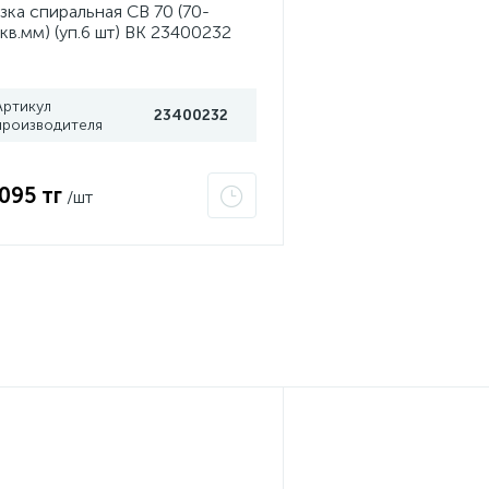
зка спиральная СВ 70 (70-
кв.мм) (уп.6 шт) ВК 23400232
Артикул
23400232
производителя
 095 тг
/шт