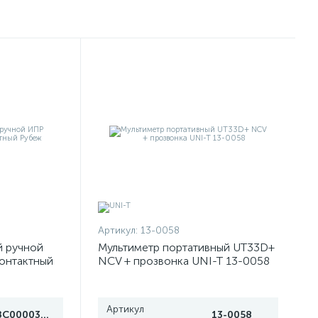
Артикул:
13-0058
й ручной
Мультиметр портативный UT33D+
онтактный
NCV + прозвонка UNI-T 13-0058
Артикул
ЗС000030078
13-0058