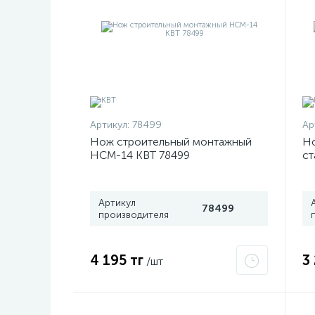
Артикул:
78499
Ар
Нож строительный монтажный
Н
НСМ-14 КВТ 78499
ст
49
Артикул
78499
производителя
4 195 тг
3
/шт