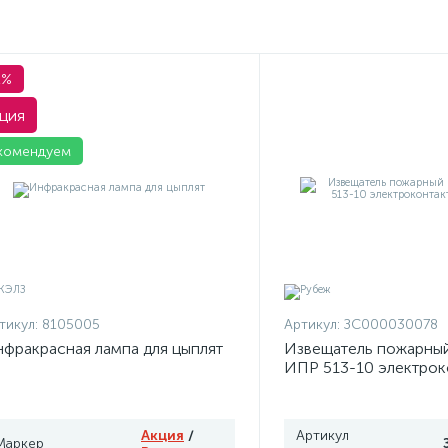
1%
ция
комендуем
тикул:
8105005
Артикул:
ЗС000030078
фракрасная лампа для цыплят
Извещатель пожарны
ИПР 513-10 электрок
Рубеж
Акция
/
Артикул
Маркер