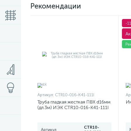
Рекомендации
-1
Ак
Ре
Артикул:
CTR10-016-K41-111I
Ар
Труба гладкая жесткая ПВХ d16мм
Ин
(дл.3м) ИЭК CTR10-016-K41-111I
CTR10-
Артикул