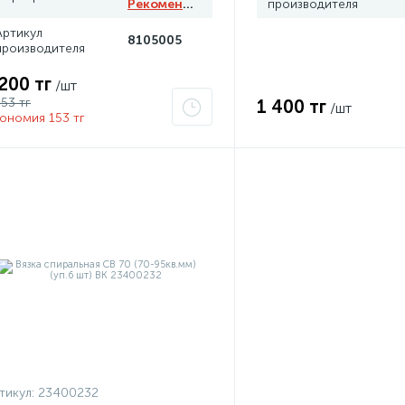
Рекомендуем
производителя
Артикул
8105005
производителя
 200 тг
/шт
353 тг
1 400 тг
/шт
ономия 153 тг
тикул:
23400232