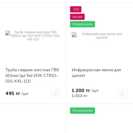
-11%
Акция
Рекомендуем
Труба гладкая жесткая ПВХ
Инфракрасная лампа для
d16мм (дл.3м) ИЭК CTR10-
цыплят
016-K41-111I
1 200 тг
/шт
495 тг
/шт
1 353 тг
Рекомендуем