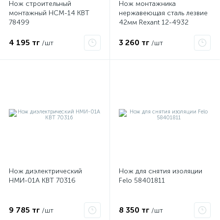
Нож строительный
Нож монтажника
монтажный НСМ-14 КВТ
нержавеющая сталь лезвие
78499
42мм Rexant 12-4932
4 195 тг
3 260 тг
/шт
/шт
е
ые
Нож диэлектрический
Нож для снятия изоляции
НМИ-01А КВТ 70316
Felo 58401811
9 785 тг
8 350 тг
/шт
/шт
ие