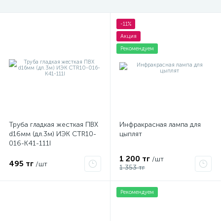
-11%
Акция
Рекомендуем
Труба гладкая жесткая ПВХ
Инфракрасная лампа для
d16мм (дл.3м) ИЭК CTR10-
цыплят
016-K41-111I
1 200 тг
/шт
495 тг
/шт
1 353 тг
Рекомендуем