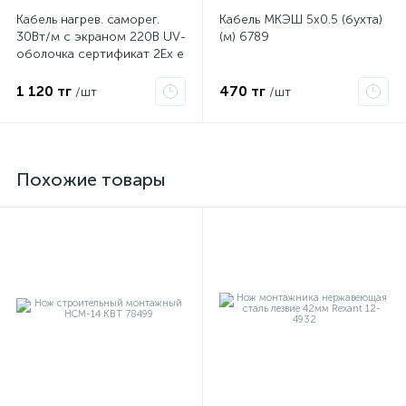
Кабель нагрев. саморег.
Кабель МКЭШ 5х0.5 (бухта)
30Вт/м с экраном 220В UV-
(м) 6789
оболочка сертификат 2Ex e
IIC T6 Gc x Grand Meyer
PHC-30
1 120 тг
470 тг
/шт
/шт
Похожие товары