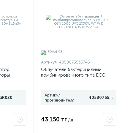
Артикул:
4058075533745
ятор
Облучатель бактерицидный
аторы
комбинированного типа ECO
ости
CLASS OBN 1000 UVC 2X30W WT
2 15м3/ч
W K LEDVANCE 4058075533745
Артикул
GR020
4058075533745
производителя
43 150 тг
/шт