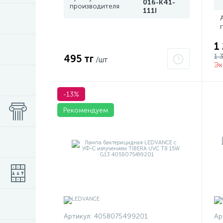
016-K41-
производителя
111I
1
1 
495 тг
/шт
Эк
-13%
Рекомендуем
Артикул:
4058075499201
Ар