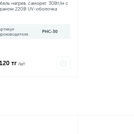
бель нагрев. саморег. 30Вт/м с
раном 220В UV-оболочка
ртификат 2Ex e IIC T6 Gc x
and Meyer PHC-30
Артикул
PHC-30
производителя
 120 тг
/шт