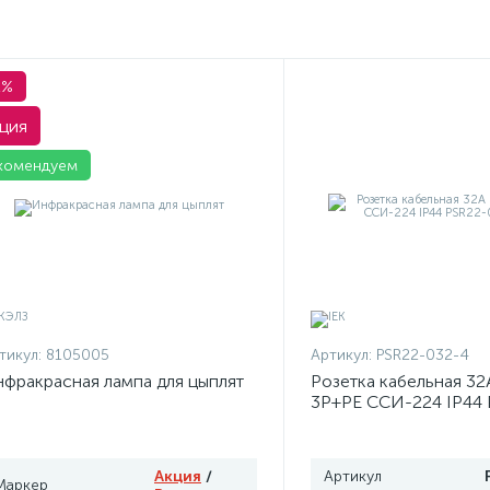
1%
ция
комендуем
тикул:
8105005
Артикул:
PSR22-032-4
фракрасная лампа для цыплят
Розетка кабельная 32
3P+PЕ ССИ-224 IP44 
4 ИЭК
Акция
/
Артикул
Маркер