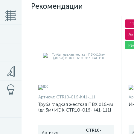
Рекомендации
-1
Ак
Ре
Артикул:
CTR10-016-K41-111I
Ар
Труба гладкая жесткая ПВХ d16мм
Ин
(дл.3м) ИЭК CTR10-016-K41-111I
CTR10-
Артикул