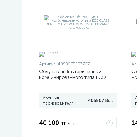
Артикул:
4058075533707
Ар
Облучатель бактерицидный
Св
комбинированного типа ECO
Pr
CLASS OBN 500 UVC 2X15W WT
W K LEDVANCE 4058075533707
Артикул
4058075533707
производителя
40 100 тг
1
/шт