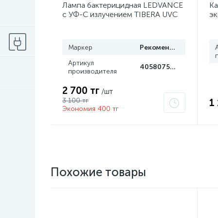
Лампа бактерицидная LEDVANCE
Ка
с УФ-С излучением TIBERA UVC
эк
T8 15W G13 4058075499201
се
Gr
Маркер
Рекомендуем
Артикул
4058075499201
производителя
2 700 тг
/шт
3 100 тг
1
Экономия 400 тг
Похожие товары