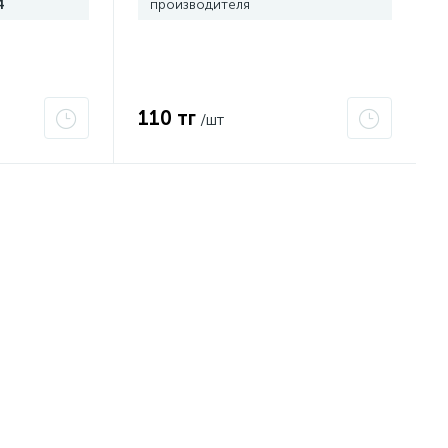
4
производителя
110 тг
/шт