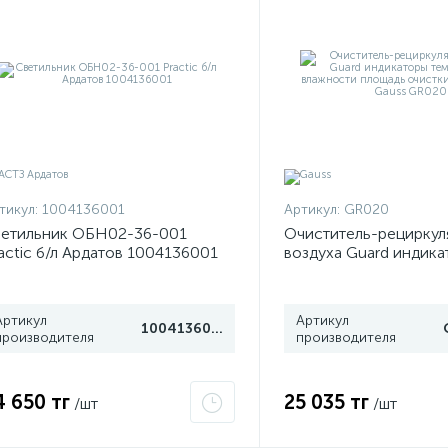
тикул:
1004136001
Артикул:
GR020
етильник ОБН02-36-001
Очиститель-рециркул
actic б/л Ардатов 1004136001
воздуха Guard индик
температуры и влажн
площадь очистки 20м
Gauss GR020
Артикул
Артикул
1004136001
производителя
производителя
4 650 тг
25 035 тг
/шт
/шт