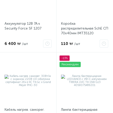
Аккумулятор 12В 7А.ч
Коробка
Security Force SF 1207
распределительная SchE СП
70х40мм IMT35120
6 400 тг
110 тг
/шт
/шт
-13%
Рекомендуем
Кабель нагрев. саморег.
Лампа бактерицидная