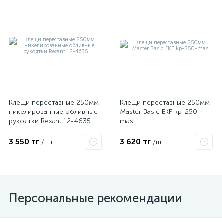
ые
Клещи переставные 250мм
Клещи переставные 250мм
никелированные обливные
Master Basic EKF kp-250-
рукоятки Rexant 12-4635
mas
3 550 тг
3 620 тг
/шт
/шт
Персональные рекомендации