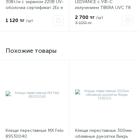
30Вт/м с экраном 220В UV-
LEDVANCE с УФ-С
оболочка сертификат 2Ex e
излучением TIBERA UVC T8
IIC T6 Gc x Grand Meyer
15W G13 4058075499201
2 700 тг
/шт
PHC-30
1 120 тг
/шт
3 100 тг
Похожие товары
Клещи переставные MX Felo
Клещи переставные 300мм
89530040
обливные рукоятки Вихрь