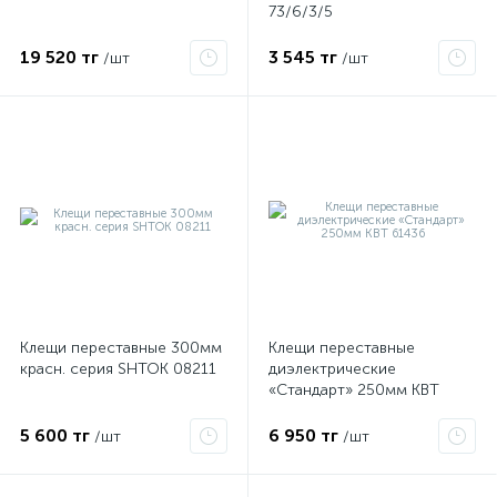
73/6/3/5
19 520 тг
3 545 тг
/шт
/шт
е
Клещи переставные 300мм
Клещи переставные
ые
красн. серия SHTOK 08211
диэлектрические
«Стандарт» 250мм КВТ
61436
5 600 тг
6 950 тг
/шт
/шт
ие