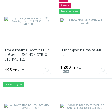
Акция
Рекомендуем
Труба гладкая жесткая ПВХ
Инфракрасная лампа для
d16мм (дл.3м) ИЭК CTR10-
цыплят
016-K41-111I
1 200 тг
/шт
495 тг
/шт
1 353 тг
Рекомендуем