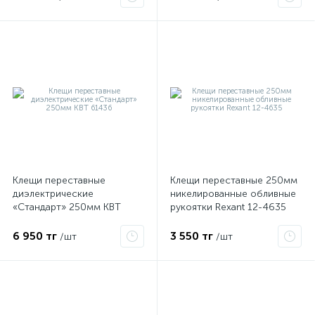
Клещи переставные
Клещи переставные 250мм
е
диэлектрические
никелированные обливные
«Стандарт» 250мм КВТ
рукоятки Rexant 12-4635
61436
ые
6 950 тг
3 550 тг
/шт
/шт
ие