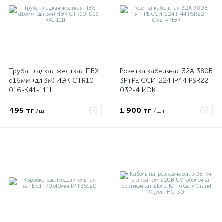
Труба гладкая жесткая ПВХ
Розетка кабельная 32А 380В
d16мм (дл.3м) ИЭК CTR10-
3P+PЕ ССИ-224 IP44 PSR22-
016-K41-111I
032-4 ИЭК
495 тг
1 900 тг
/шт
/шт