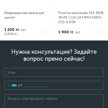
Инфракрасная лампа для
Розетка кабельная 32А 380В
цыплят
3P+PЕ ССИ-224 IP44 PSR22-
032-4 ИЭК
1 200 тг
/шт
1 900 тг
/шт
1 353 тг
Нужна консультация? Задайте
вопрос прямо сейчас!
+7