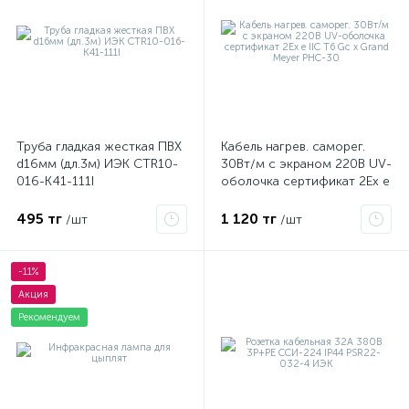
Труба гладкая жесткая ПВХ
Кабель нагрев. саморег.
d16мм (дл.3м) ИЭК CTR10-
30Вт/м с экраном 220В UV-
016-K41-111I
оболочка сертификат 2Ex e
IIC T6 Gc x Grand Meyer
PHC-30
495 тг
1 120 тг
/шт
/шт
-11%
Акция
Рекомендуем