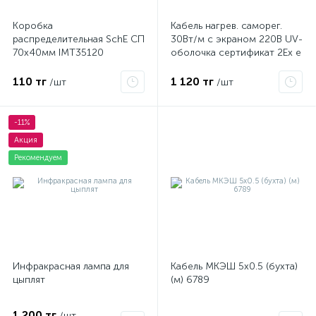
Коробка
Кабель нагрев. саморег.
распределительная SchE СП
30Вт/м с экраном 220В UV-
70х40мм IMT35120
оболочка сертификат 2Ex e
IIC T6 Gc x Grand Meyer
PHC-30
110 тг
1 120 тг
/шт
/шт
-11%
Акция
Рекомендуем
Инфракрасная лампа для
Кабель МКЭШ 5х0.5 (бухта)
цыплят
(м) 6789
1 200 тг
/шт