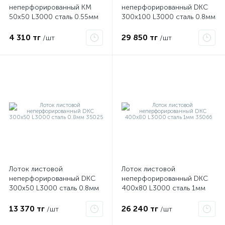
неперфорированный КМ
неперфорированный DKC
50х50 L3000 сталь 0.55мм
300х100 L3000 сталь 0.8мм
LN50х50х0.55 «БЫСТРЫЙ
35104
ые
МОНТАЖ» LO0034
4 310 тг
29 850 тг
/шт
/шт
Лоток листовой
Лоток листовой
неперфорированный DKC
неперфорированный DKC
300х50 L3000 сталь 0.8мм
400х80 L3000 сталь 1мм
35025
35066
13 370 тг
26 240 тг
/шт
/шт