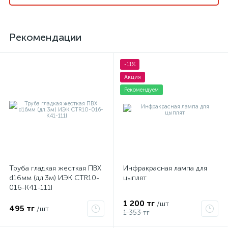
Рекомендации
-11%
Акция
Рекомендуем
Труба гладкая жесткая ПВХ
Инфракрасная лампа для
d16мм (дл.3м) ИЭК CTR10-
цыплят
016-K41-111I
1 200 тг
/шт
495 тг
/шт
1 353 тг