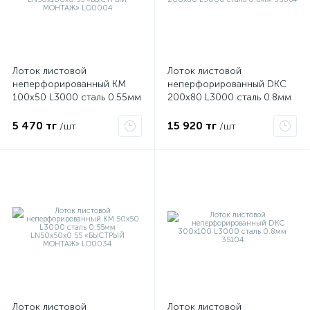
Лоток листовой
Лоток листовой
неперфорированный КМ
неперфорированный DKC
100х50 L3000 сталь 0.55мм
200х80 L3000 сталь 0.8мм
LN50х100х0.55 «БЫСТРЫЙ
35064
МОНТАЖ» LO0004
5 470 тг
15 920 тг
/шт
/шт
е
ые
Лоток листовой
Лоток листовой
ие