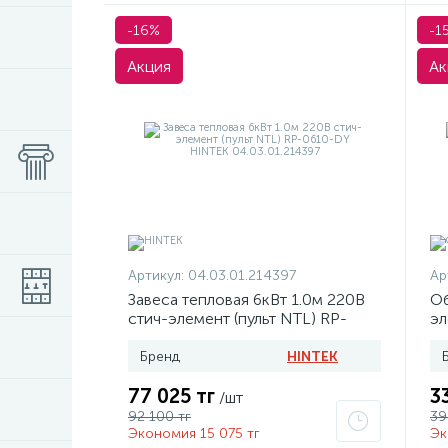
-16%
-1
Акция
Ак
Артикул:
04.03.01.214397
Ар
Завеса тепловая 6кВт 1.0м 220В
Об
стич-элемент (пульт NTL) RP-
эл
0610-DY HINTEK 04.03.01.214397
по
Н
Бренд
HINTEK
77 025 тг
3
/шт
92 100 тг
39
Экономия 15 075 тг
Эк