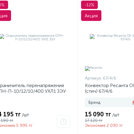
0%
-12%
ция
Акция
Артикул:
67/4/6
раничитель перенапряжения
Конвектор Ресанта 
Н-П-10/12/10/400 УХЛ1 ЗЭУ
(стич) 67/4/6
Бренд
4 195 тг
15 090 тг
/шт
/шт
 190 тг
17 120 тг
ономия 5 995 тг
Экономия 2 030 тг