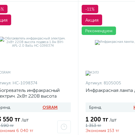
5%
-11%
ция
Акция
Рекомендуем
тикул:
НС-1098374
Артикул:
8105005
огреватель инфракрасный
Инфракрасная лампа 
ектрич. 2кВт 220В высота
двеса 1.8м BIH-APL-2.0 Ballu
С-1098374
Бренд
OSRAM
Бренд
3 550 тг
1 200 тг
/шт
/шт
 590 тг
1 353 тг
ономия 6 040 тг
Экономия 153 тг