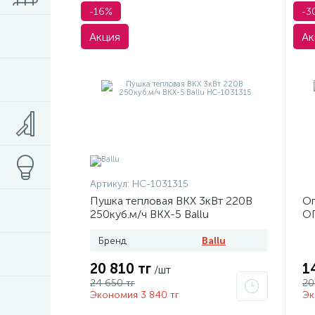
-16%
-3
Акция
Ак
Артикул:
НС-1031315
Пушка тепловая BKX 3кВт 220В
Ог
250куб.м/ч BKX-5 Ballu
ОП
НС-1031315
Бренд
Ballu
20 810 тг
1
/шт
24 650 тг
20
Экономия 3 840 тг
Эк