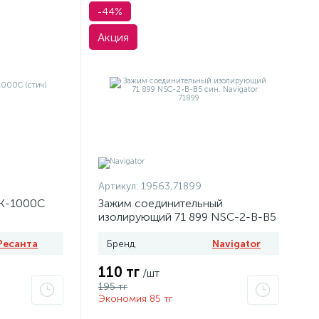
-44%
Акция
Артикул:
19563,71899
ОК-1000С
Зажим соединительный
изолирующий 71 899 NSC-2-B-B5
син. Navigator 71899
Ресанта
Бренд
Navigator
110 тг
/шт
195 тг
Экономия 85 тг