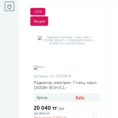
-10%
Акция
Артикул:
НС-1050876
Радиатор электрич. 7 секц. масл.
1500Вт BOH/CL-
07WRN/BOH/CM/CL-07WRN
НС-1050876 Ballu
Бренд
Ballu
20 040 тг
/шт
22 350 тг
Экономия 2 310 тг