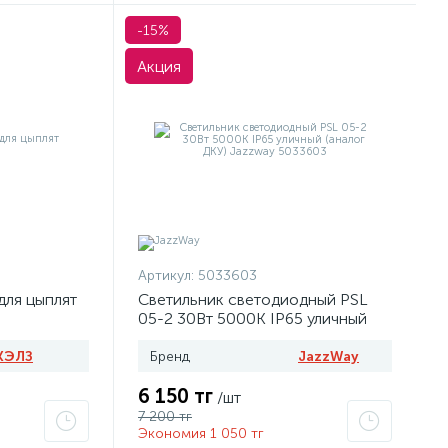
-15%
Акция
Артикул:
5033603
для цыплят
Светильник светодиодный PSL
05-2 30Вт 5000К IP65 уличный
(аналог ДКУ) Jazzway 5033603
КЭЛЗ
Бренд
JazzWay
6 150 тг
/шт
7 200 тг
Экономия 1 050 тг