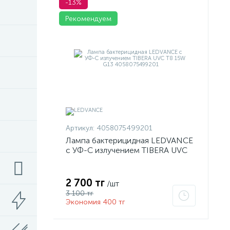
-13%
Рекомендуем
Артикул:
4058075499201
Лампа бактерицидная LEDVANCE
с УФ-С излучением TIBERA UVC
T8 15W G13 4058075499201
2 700 тг
/шт
3 100 тг
Экономия 400 тг